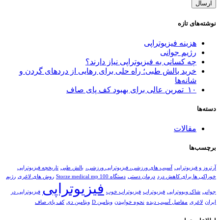
نوشته‌های تازه
هزینه فیزیوتراپی
رژیم جوانی
چه کسانی به فیزیوتراپی نیاز دارند؟
خرید بالش طبی؛ راه حلی برای رهایی از دردهای گردن و
شانه‌ها
۱۰ تمرین عالی برای بهبود کف پای صاف
دسته‌ها
مقالات
برچسب‌ها
آرتروز و فیزیوتراپی
آسیب های ورزشی، فیزیوتراپی ورزشی،
بالش طبی
تاریخچه فیزیوتراپی
خوراکی ها برای کاهش درد
درمان دستی
دستگاه Storze medical mp 100
روش های لاغری
رژیم
فیزیوتراپی
جوانی
شاک ویووتراپی
فیزیوتراپ
فیزیوتراپ خوب
فیزیوتراپی در
ایران
لاغری
مفاصل آسیب دیده
نحوه خوابیدن
ویتامین D
ویتامین دی
کف پای صاف