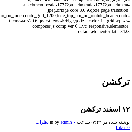
attachment,postid-17772,attachmentid-17772,attachment-
jpeg,bridge-core-3.0.9,qode-page-transition-
tion_on_touch,qode_grid_1200,hide_top_bar_on_mobile_header,qode-
theme-ver-29.6,qode-theme-bridge,qode_header_in_grid,wpb-js-
composer js-comp-ver-6.1,vc_responsive,elementor-
default,elementor-kit-18423
ترکشن
۱۳ اسفند
ترکشن
نوشته شده در ۰۷:۴۴ساعت
۰ نظرات
admin
by
in
Likes
0