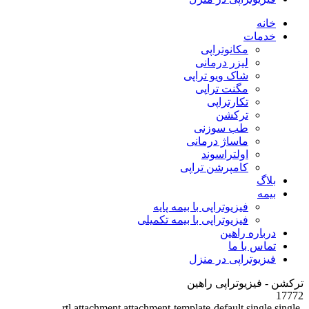
خانه
خدمات
مکانوتراپی
لیزر درمانی
شاک ویو تراپی
مگنت تراپی
تکارتراپی
ترکشن
طب سوزنی
ماساژ درمانی
اولتراسوند
کامپرشن تراپی
بلاگ
بیمه
فیزیوتراپی با بیمه پایه
فیزیوتراپی با بیمه تکمیلی
درباره راهین
تماس با ما
فیزیوتراپی در منزل
ترکشن - فیزیوتراپی راهین
17772
rtl,attachment,attachment-template-default,single,single-