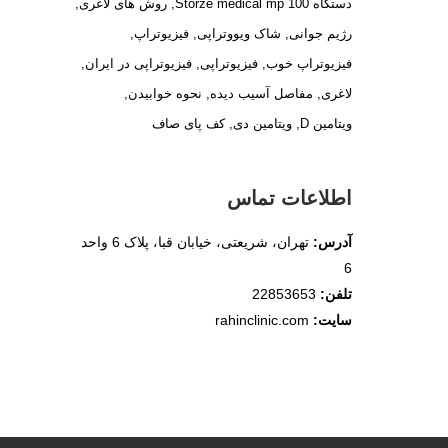
دستگاه Storze medical mp 100
روش های لاغری
رژیم جوانی
شاک ویووتراپی
فیزیوتراپ
فیزیوتراپ خوب
فیزیوتراپی
فیزیوتراپی در ایران
لاغری
مفاصل آسیب دیده
نحوه خوابیدن
ویتامین D
ویتامین دی
کف پای صاف
اطلاعات تماس
آدرس:
تهران، شریعتی، خیابان قبا، پلاک 6 واحد
6
تلفن:
22853653
سایت:
rahinclinic.com