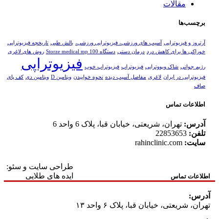
مقالات
برچسب‌ها
آرتروز و فیزیوتراپی
آسیب های ورزشی، فیزیوتراپی ورزشی،
بالش طبی
تاریخچه فیزیوتراپی
خوراکی ها برای کاهش درد
درمان دستی
دستگاه Storze medical mp 100
روش های لاغری
فیزیوتراپی
رژیم جوانی
شاک ویووتراپی
فیزیوتراپ
فیزیوتراپ خوب
فیزیوتراپی در ایران
لاغری
مفاصل آسیب دیده
نحوه خوابیدن
ویتامین D
ویتامین دی
کف پای
صاف
اطلاعات تماس
آدرس:
تهران، شریعتی، خیابان قبا، پلاک 6 واحد 6
تلفن:
22853653
سایت:
rahinclinic.com
طراحی سایت و سئو:
ایده های طلایی
اطلاعات تماس
آدرس:
تهران، شریعتی، خیابان قبا، پلاک ۶ واحد ۱۳