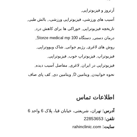
آرتروز و فیزیوتراپی
آسیب های ورزشی، فیزیوتراپی ورزشی،
بالش طبی
تاریخچه فیزیوتراپی
خوراکی ها برای کاهش درد
درمان دستی
دستگاه Storze medical mp 100
روش های لاغری
رژیم جوانی
شاک ویووتراپی
فیزیوتراپ
فیزیوتراپ خوب
فیزیوتراپی
فیزیوتراپی در ایران
لاغری
مفاصل آسیب دیده
نحوه خوابیدن
ویتامین D
ویتامین دی
کف پای صاف
اطلاعات تماس
آدرس:
تهران، شریعتی، خیابان قبا، پلاک 6 واحد 6
تلفن:
22853653
سایت:
rahinclinic.com