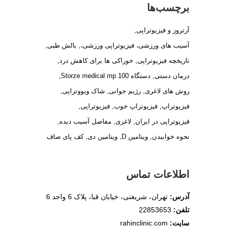
برچسب‌ها
آرتروز و فیزیوتراپی
آسیب های ورزشی، فیزیوتراپی ورزشی،
بالش طبی
تاریخچه فیزیوتراپی
خوراکی ها برای کاهش درد
درمان دستی
دستگاه Storze medical mp 100
روش های لاغری
رژیم جوانی
شاک ویووتراپی
فیزیوتراپ
فیزیوتراپ خوب
فیزیوتراپی
فیزیوتراپی در ایران
لاغری
مفاصل آسیب دیده
نحوه خوابیدن
ویتامین D
ویتامین دی
کف پای صاف
اطلاعات تماس
آدرس:
تهران، شریعتی، خیابان قبا، پلاک 6 واحد 6
تلفن:
22853653
سایت:
rahinclinic.com